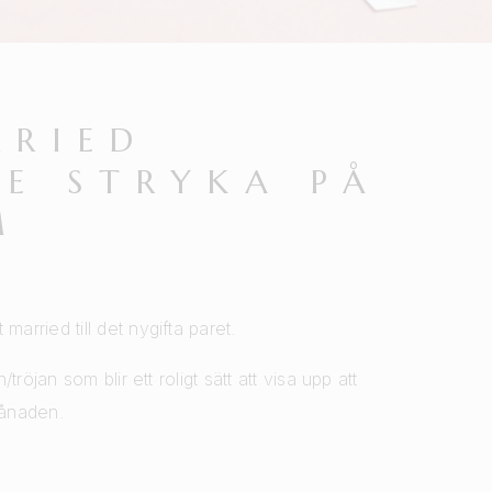
RRIED
E STRYKA PÅ
M
rried till det nygifta paret.
röjan som blir ett roligt sätt att visa upp att
månaden.