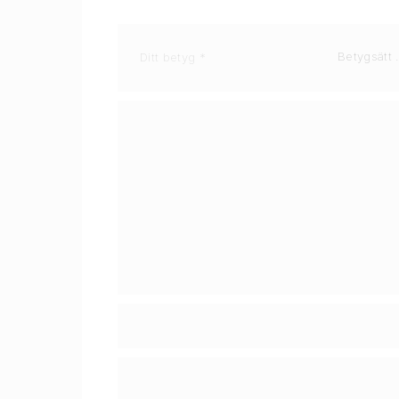
Ditt betyg
*