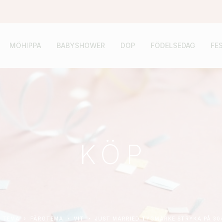
MÖHIPPA
BABYSHOWER
DOP
FÖDELSEDAG
FE
KÖP
TEMA
FÄRGTEMA
VIT
JUST MARRIED TYGMÄRKE STRYKA PÅ 30