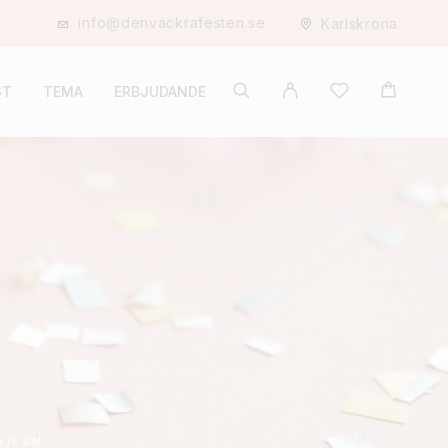
info@denvackrafesten.se
Karlskrona
ST
TEMA
ERBJUDANDE
×18 CM