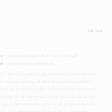
OM OSS
Snapphanevägen 3H 373 38 HOLMSJÖ
info@denvackrafesten.se
För att kunna erbjuda dig Klarnas betalmetoder kan
vi i kassan komma att dela dina personuppgifter i
form av kontaktuppgifter och orderinformation med
Klarna, för att Klarna ska kunna bedöma om du kan
välja betalmetoderna, samt för att anpassa dem för
dig. Dina personuppgifter som delas behandlas