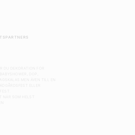
TSPARTNERS
AR DU DEKORATION FÖR
 BABYSHOWER, DOP,
AGSKALAS MEN ÄVEN TILL EN
RÄDGÅRDSFEST ELLER
FEST.
ST NÄR SOM HELST
EN