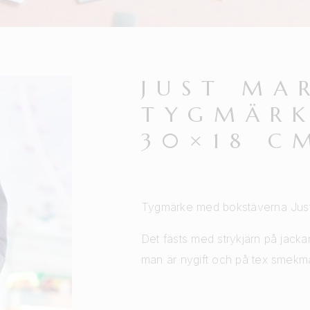
JUST MA
TYGMÄRK
30×18 C
Tygmärke med bokstäverna Just ma
Det fästs med strykjärn på jackan/t
man är nygift och på tex smek