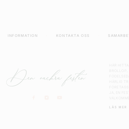
INFORMATION
KONTAKTA OSS
SAMARBE
HÄR HITT
BRÖLLOP,
FÖDELSED
HÄRLIG T
FÖRETAGS
JA, EN FE
VÄLKOMM
LÄS MER