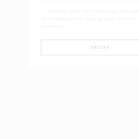
Spara mitt namn, min e-postadress och webb
denna webbläsare till nästa gång jag skriver en
kommentar.