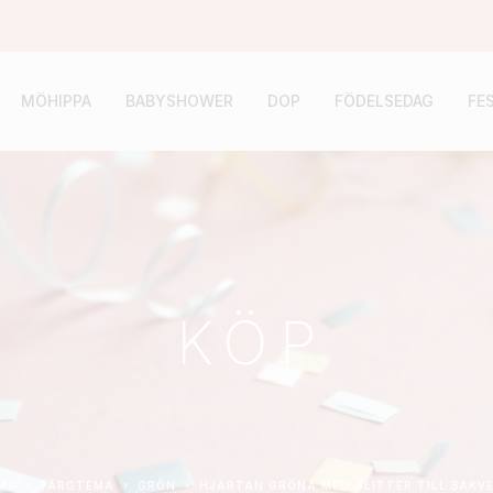
MÖHIPPA
BABYSHOWER
DOP
FÖDELSEDAG
FE
KÖP
EMA
FÄRGTEMA
GRÖN
HJÄRTAN GRÖNA MED GLITTER TILL BAKV