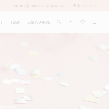
info@denvackrafesten.se
Karlskrona
ST
TEMA
ERBJUDANDE
ERK 6-PACK