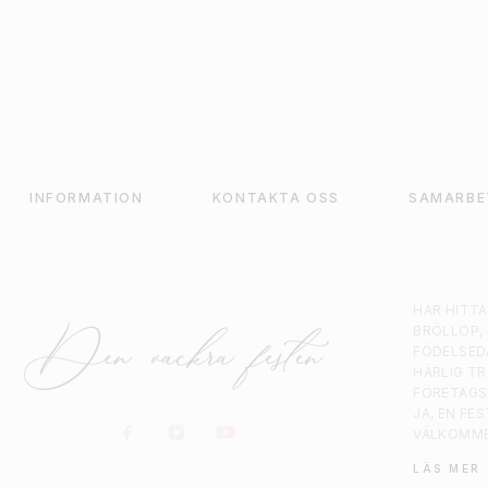
KORG
LÄGG TILL I VARUKORG
L
INFORMATION
KONTAKTA OSS
SAMARBE
HÄR HITT
BRÖLLOP,
FÖDELSED
HÄRLIG T
FÖRETAGS
JA, EN FE
VÄLKOMM
LÄS MER