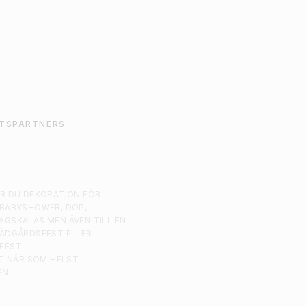
ÄGG TILL I VARUKORG
TSPARTNERS
AR DU DEKORATION FÖR
 BABYSHOWER, DOP,
AGSKALAS MEN ÄVEN TILL EN
RÄDGÅRDSFEST ELLER
FEST.
ST NÄR SOM HELST
EN