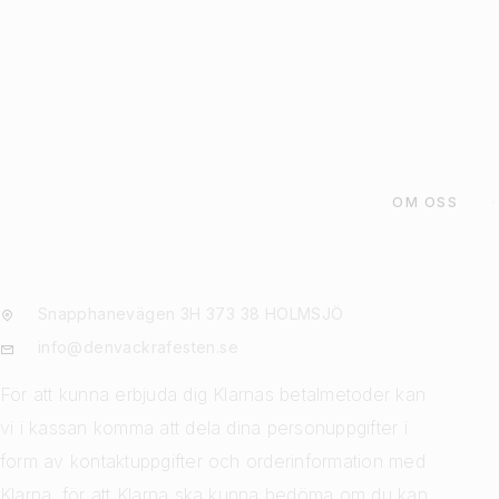
LÄGG TILL I VARU
OM OSS
Snapphanevägen 3H 373 38 HOLMSJÖ
info@denvackrafesten.se
För att kunna erbjuda dig Klarnas betalmetoder kan
vi i kassan komma att dela dina personuppgifter i
form av kontaktuppgifter och orderinformation med
Klarna, för att Klarna ska kunna bedöma om du kan