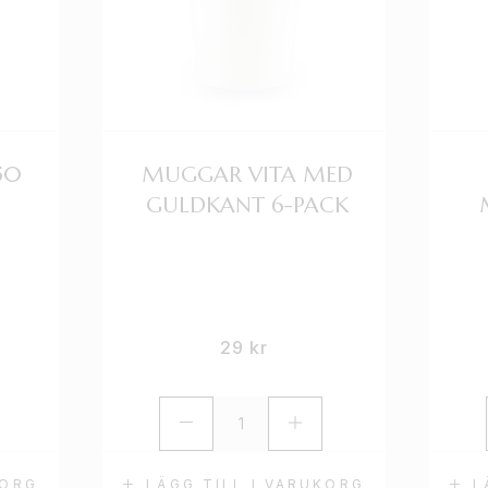
50
MUGGAR VITA MED
GULDKANT 6-PACK
29
kr
KORG
LÄGG TILL I VARUKORG
L