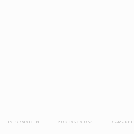
D
GULD / VIT 6 CM 8-
CK
PACK
39
kr
KORG
LÄGG TILL I VARUKORG
L
INFORMATION
KONTAKTA OSS
SAMARBE