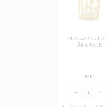
MUGGAR GULD 
ÅR 6-PACK
30
kr
LÄGG TILL I VARU