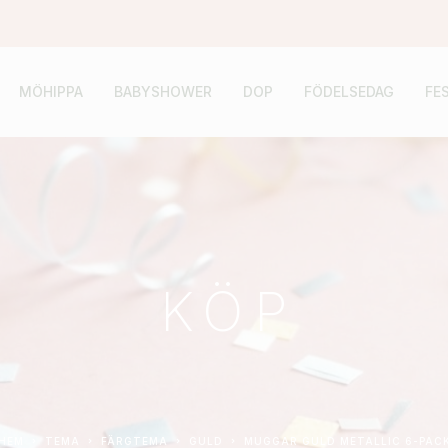
MÖHIPPA
BABYSHOWER
DOP
FÖDELSEDAG
FE
KÖP
HEM
TEMA
FÄRGTEMA
GULD
MUGGAR GULD METALLIC 6-PAC