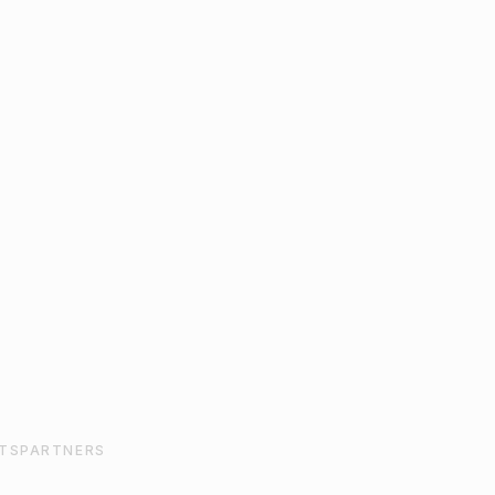
MED GLITTER TILL
BIRTHDAY GUL
BAKVERK 6-PACK
60-PACK
32
kr
139
kr
ÄGG TILL I VARUKORG
LÄGG TILL I VARU
TSPARTNERS