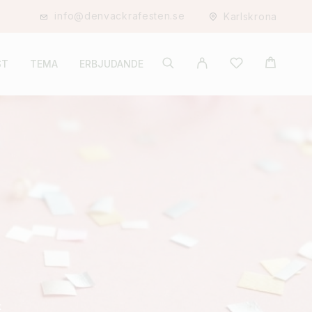
info@denvackrafesten.se
Karlskrona
ST
TEMA
ERBJUDANDE
K