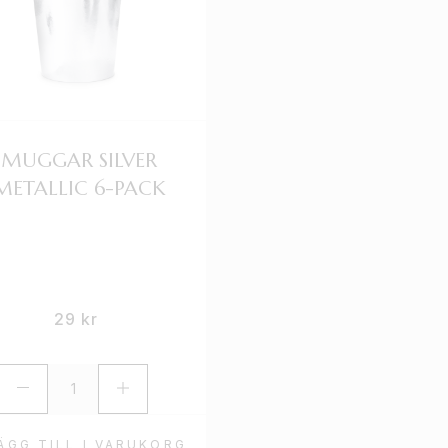
MUGGAR SILVER
MUGGAR LJUSB
METALLIC 6-PACK
MED GULDKANT 
PACK
29
kr
29
kr
ÄGG TILL I VARUKORG
LÄGG TILL I VARU