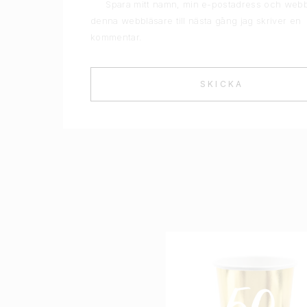
Spara mitt namn, min e-postadress och webb
denna webbläsare till nästa gång jag skriver en
kommentar.