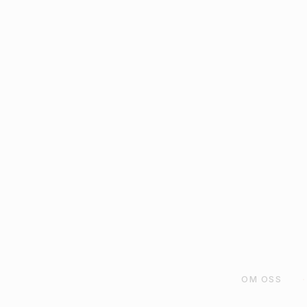
STJÄRNOR ME
GULDKANT 12-PA
29
kr
LÄGG TILL I VARU
OM OSS