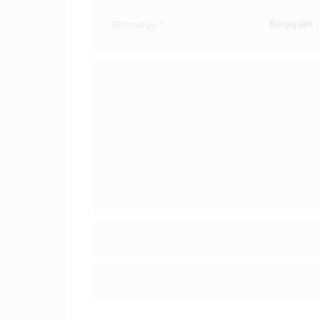
Ditt betyg
*