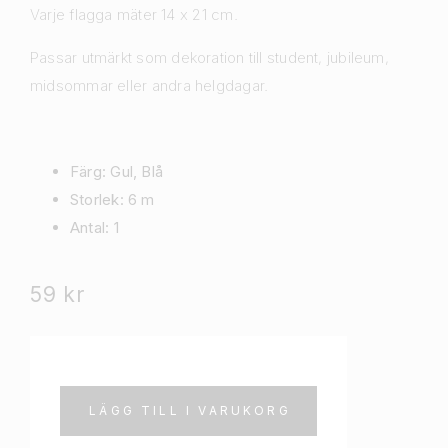
Varje flagga mäter 14 x 21 cm.
Passar utmärkt som dekoration till student, jubileum,
midsommar eller andra helgdagar.
Färg: Gul, Blå
Storlek: 6 m
Antal: 1
59
kr
LÄGG TILL I VARUKORG