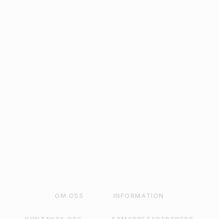
BALLONGSNÖRE
BLÅ/GUL RANDIG 8MM
X 5M
5
kr
LÄGG TILL I VARUKORG
OM OSS
INFORMATION