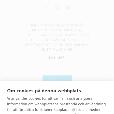
HÄR HITTAR DU DEKORATION FÖR
BRÖLLOP, BABYSHOWER, DOP,
FÖDELSEDAGSKALAS MEN ÄVEN TILL EN
HÄRLIG TRÄDGÅRDSFEST ELLER
FÖRETAGSFEST.
JA, EN FEST NÄR SOM
HELST
VÄLKOMMEN
LÄS MER
Om cookies på denna webbplats
Vi använder cookies för att samla in och analysera
information om webbplatsens prestanda och användning,
för att förbättra funktioner kopplade till sociala medier
© 2021 Denvackrafesten | All rights reserved.