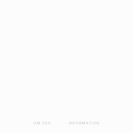
HJÄRTAN SILVER MED
GLITTER TILL BAKVERK
6-PACK
32
kr
LÄGG TILL I VARUKORG
OM OSS
INFORMATION