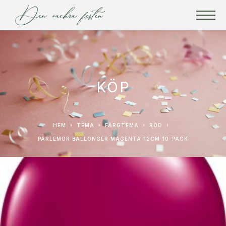
KÖP
HEM
TEMA
FÄRGTEMA
RÖD
PÄRLEMOR BALLONGER MAGENTA 12CM 10-PACK