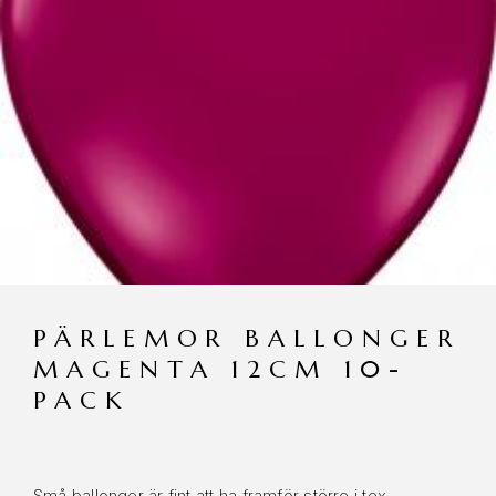
PÄRLEMOR BALLONGER
MAGENTA 12CM 10-
PACK
Små ballonger är fint att ha framför större i tex