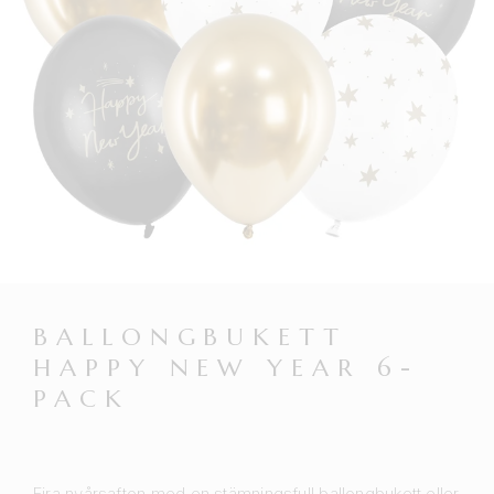
BALLONGBUKETT
HAPPY NEW YEAR 6-
PACK
Fira nyårsafton med en stämningsfull ballongbukett eller