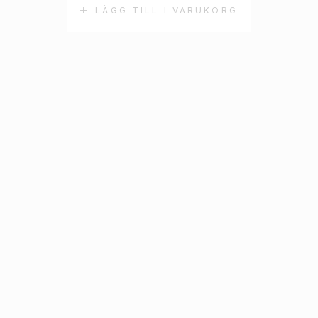
LÄGG TILL I VARUKORG
L
BALLONGER
MIXFÄRGADE 5 ÅR 6-
PACK