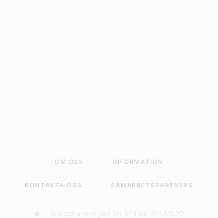
29
kr
LÄGG TILL I VARUKORG
OM OSS
INFORMATION
KONTAKTA OSS
SAMARBETSPARTNERS
Snapphanevägen 3H 373 38 HOLMSJÖ