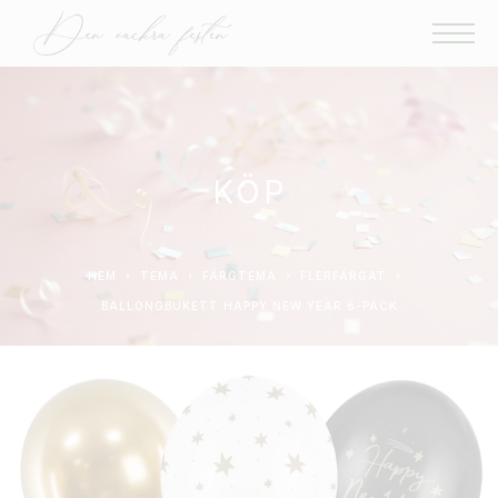
KÖP
HEM
TEMA
FÄRGTEMA
FLERFÄRGAT
BALLONGBUKETT HAPPY NEW YEAR 6-PACK