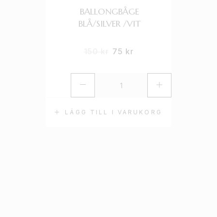
BALLONGBÅGE
B
BLÅ/SILVER /VIT
150
kr
75
kr
LÄGG TILL I VARUKORG
L