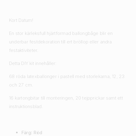
Kort Datum!
En stor kärleksfull hjärtformad ballongbåge blir en
underbar festdekoration till ert bröllop eller andra
festaktiviteter.
Detta DIY kit innehåller:
68 röda latexballonger i pastell med storlekarna, 12, 23
och 27 cm.
16 kartongbitar till monteringen, 20 tejpprickar samt ett
instruktionsblad.
Färg: Röd