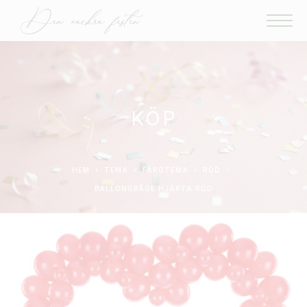
KÖP
HEM
TEMA
FÄRGTEMA
RÖD
BALLONGBÅGE HJÄRTA RÖD