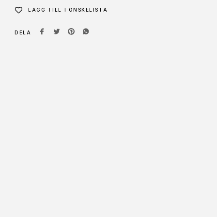
LÄGG TILL I ÖNSKELISTA
DELA
BALLONGSKIVA TILL 6
BALLONGER BLOMMA