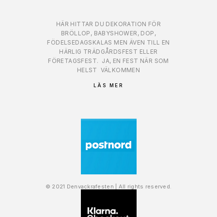
HÄR HITTAR DU DEKORATION FÖR
BRÖLLOP, BABYSHOWER, DOP,
FÖDELSEDAGSKALAS MEN ÄVEN TILL EN
HÄRLIG TRÄDGÅRDSFEST ELLER
FÖRETAGSFEST.
JA, EN FEST NÄR SOM
HELST
VÄLKOMMEN
LÄS MER
© 2021 Denvackrafesten | All rights reserved.