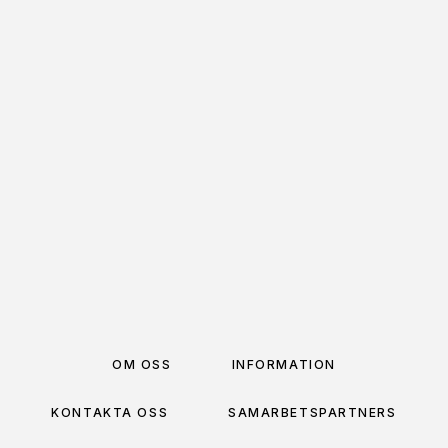
2-PACK
29
kr
LÄGG TILL I VARUKORG
OM OSS
INFORMATION
KONTAKTA OSS
SAMARBETSPARTNERS