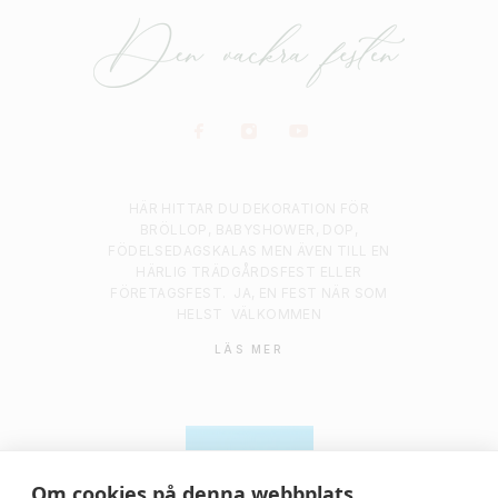
HÄR HITTAR DU DEKORATION FÖR
BRÖLLOP, BABYSHOWER, DOP,
FÖDELSEDAGSKALAS MEN ÄVEN TILL EN
HÄRLIG TRÄDGÅRDSFEST ELLER
FÖRETAGSFEST.
JA, EN FEST NÄR SOM
HELST
VÄLKOMMEN
LÄS MER
Om cookies på denna webbplats