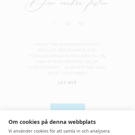
HÄR HITTAR DU DEKORATION FÖR
BRÖLLOP, BABYSHOWER, DOP,
FÖDELSEDAGSKALAS MEN ÄVEN TILL EN
HÄRLIG TRÄDGÅRDSFEST ELLER
FÖRETAGSFEST.
JA, EN FEST NÄR SOM
HELST
VÄLKOMMEN
LÄS MER
Om cookies på denna webbplats
Vi använder cookies för att samla in och analysera